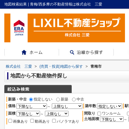
地図検索結果 | 青梅/西多摩の不動産情報は株式会社 三愛
株式会社 三愛
>
(売買・投資)地図から探す
>
青梅市
地図から不動産物件探し
新築・中古
指定しない
新築
中古
価格
築年数
駅
～
面積
間取り
ワンルーム
～
土地面積
～
画像あり
動画あり
パノラマあり