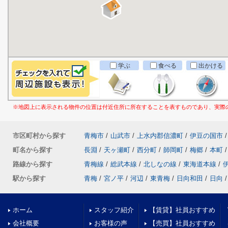
学ぶ
食べる
出かける
※地図上に表示される物件の位置は付近住所に所在することを表すものであり、実際
市区町村から探す
青梅市
/
山武市
/
上水内郡信濃町
/
伊豆の国市
/
町名から探す
長淵
/
天ヶ瀬町
/
西分町
/
師岡町
/
梅郷
/
本町
/
路線から探す
青梅線
/
総武本線
/
北しなの線
/
東海道本線
/
駅から探す
青梅
/
宮ノ平
/
河辺
/
東青梅
/
日向和田
/
日向
/
ホーム
スタッフ紹介
【賃貸】社員おすすめ
会社概要
お客様の声
【売買】社員おすすめ