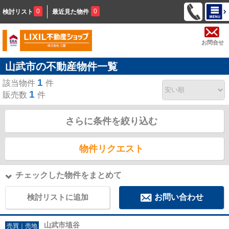
0
0
検討リスト
最近見た物件
お問合せ
山武市の不動産物件一覧
1
該当物件
件
1
販売数
件
さらに条件を絞り込む
物件リクエスト
チェックした物件をまとめて
検討リストに追加
お問い合わせ
山武市埴谷
売買｜売地