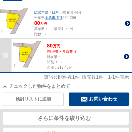
総武本線
「
日向
」駅 徒歩44分
千葉県
山武市
埴谷
664-206
80
万円
築年数：- ｜販売中：
1件
階数：-
80
万
円
(管理費・共益費 -)
所在階：-
間取り：-
面積：213.46㎡
該当公開件数
1
件 販売数
1
件
1-1
件表示
チェックした物件をまとめて
検討リストに追加
お問い合わせ
さらに条件を絞り込む