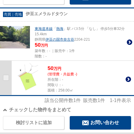
伊豆エメラルドタウン
売買｜売地
東海道本線
「
熱海
」駅 バス5分 「なし」 停歩5分車32分
15.4km
静岡県
伊豆の国市
奈古谷
2204-221
50
万円
築年数：- ｜販売中：
1件
階数：-
50
万
円
(管理費・共益費 -)
所在階：-
間取り：-
面積：258.00㎡
該当公開件数
1
件 販売数
1
件
1-1
件表示
チェックした物件をまとめて
検討リストに追加
お問い合わせ