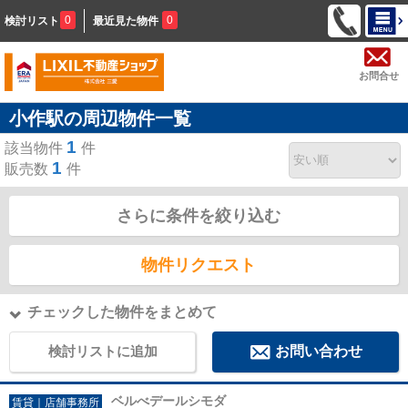
0
0
検討リスト
最近見た物件
お問合せ
小作駅の周辺物件一覧
1
該当物件
件
1
販売数
件
さらに条件を絞り込む
物件リクエスト
チェックした物件をまとめて
検討リストに追加
お問い合わせ
ベルべデールシモダ
賃貸｜店舗事務所