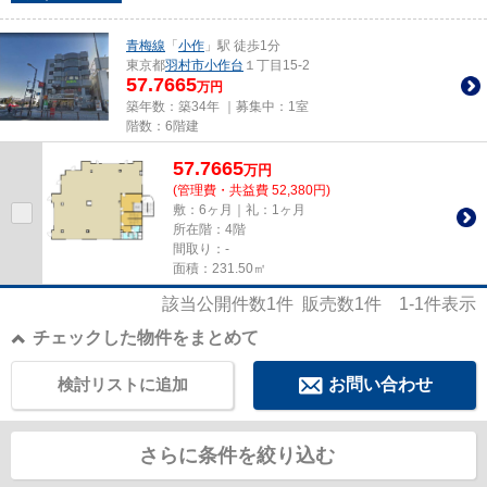
青梅線
「
小作
」駅 徒歩1分
東京都
羽村市
小作台
１丁目15-2
57.7665
万円
築年数：築34年 ｜募集中：
1室
階数：6階建
57.7665
万
円
(管理費・共益費 52,380円)
敷：6ヶ月｜礼：1ヶ月
所在階：4階
間取り：-
面積：231.50㎡
該当公開件数
1
件 販売数
1
件
1-1
件表示
チェックした物件をまとめて
検討リストに追加
お問い合わせ
さらに条件を絞り込む