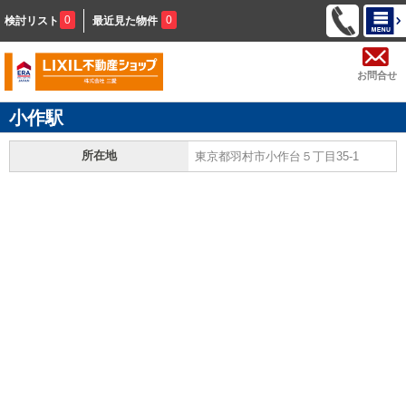
0
0
検討リスト
最近見た物件
お問合せ
小作駅
所在地
東京都羽村市小作台５丁目35-1