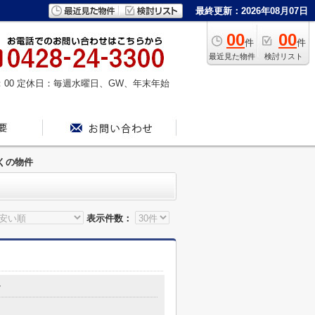
最終更新：2026年08月07日
00
00
件
件
最近見た物件
検討リスト
：00
定休日：毎週水曜日、GW、年末年始
くの物件
表示件数：
7