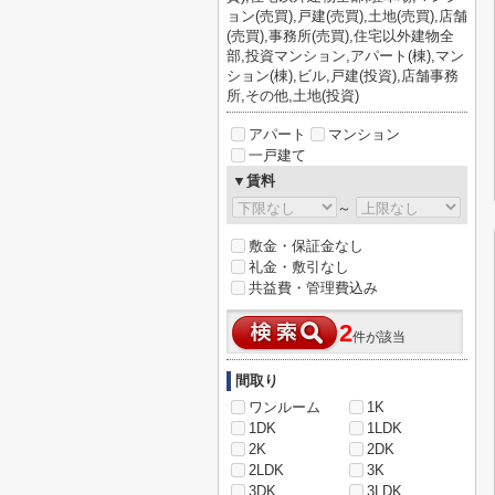
ョン(売買),戸建(売買),土地(売買),店舗
(売買),事務所(売買),住宅以外建物全
部,投資マンション,アパート(棟),マン
ション(棟),ビル,戸建(投資),店舗事務
所,その他,土地(投資)
アパート
マンション
一戸建て
▼賃料
～
敷金・保証金なし
礼金・敷引なし
共益費・管理費込み
2
件が該当
間取り
ワンルーム
1K
1DK
1LDK
2K
2DK
2LDK
3K
3DK
3LDK