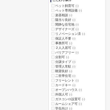
ペット飼育可
(-)
ペット専用設備
(-)
楽器相談
(-)
陽当り良好
(-)
閑静な住宅地
(-)
デザイナーズ
(-)
リノベーション済
(-)
保証人不要
(-)
事務所可
(-)
２人入居可
(-)
バリアフリー
(-)
分割可
(-)
分譲タイプ
(-)
管理人常駐
(-)
眺望良好
(-)
二世帯住宅
(-)
フリーレント
(-)
カードキー
(-)
オープンハウス
(-)
外国人可
(-)
ガスコンロ設置可
(-)
ルームシェア可
(-)
学生向け
(-)