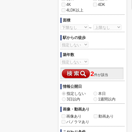
4K
4DK
4LDK以上
面積
～
駅からの徒歩
築年数
2
件が該当
情報公開日
指定しない
本日
3日以内
1週間以内
画像・動画あり
画像あり
動画あり
パノラマあり
こだわり条件