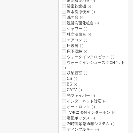
追焚機能浴室
(-)
浴室乾燥機
(-)
温水洗浄便座
(-)
洗面台
(-)
洗髪洗面化粧台
(-)
シャワー
(-)
独立洗面台
(-)
エアコン
(-)
床暖房
(-)
床下収納
(-)
ウォークインクロゼット
(-)
ウォークインシューズクロゼット
(-)
収納豊富
(-)
CS
(-)
BS
(-)
CATV
(-)
光ファイバー
(-)
インターネット対応
(-)
オートロック
(-)
TVモニタ付インターホン
(-)
宅配ボックス
(-)
24時間緊急通報システム
(-)
ディンプルキー
(-)