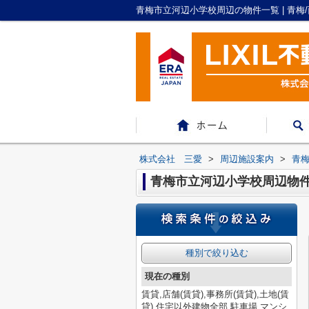
青梅市立河辺小学校周辺の物件一覧 | 青
株式会社 三愛
>
周辺施設案内
>
青
青梅市立河辺小学校周辺物
種別で絞り込む
現在の種別
賃貸,店舗(賃貸),事務所(賃貸),土地(賃
貸),住宅以外建物全部,駐車場,マンシ