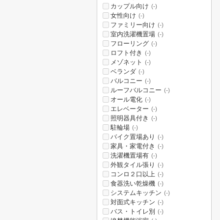
カップル向け
(-)
女性向け
(-)
ファミリー向け
(-)
室内洗濯機置場
(-)
フローリング
(-)
ロフト付き
(-)
メゾネット
(-)
ベランダ
(-)
バルコニー
(-)
ルーフバルコニー
(-)
オール電化
(-)
エレベーター
(-)
照明器具付き
(-)
駐輪場
(-)
バイク置場あり
(-)
家具・家電付き
(-)
洗濯機置場有
(-)
外観タイル張り
(-)
コンロ２口以上
(-)
食器洗い乾燥機
(-)
システムキッチン
(-)
対面式キッチン
(-)
バス・トイレ別
(-)