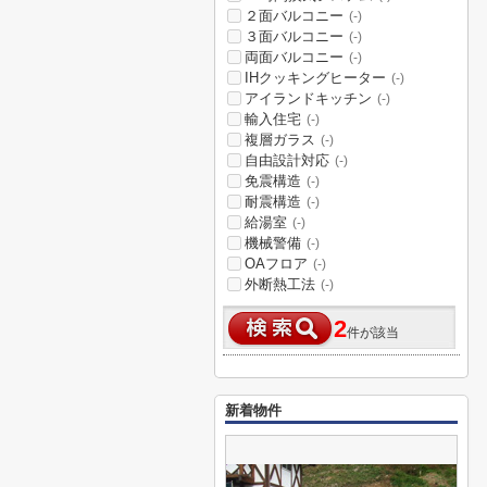
２面バルコニー
(-)
３面バルコニー
(-)
両面バルコニー
(-)
IHクッキングヒーター
(-)
アイランドキッチン
(-)
輸入住宅
(-)
複層ガラス
(-)
自由設計対応
(-)
免震構造
(-)
耐震構造
(-)
給湯室
(-)
機械警備
(-)
OAフロア
(-)
外断熱工法
(-)
2
件が該当
新着物件