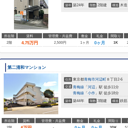
築24年
2階建
木造
築年
階数
構造
所在階
賃料
管理費・共益費
敷金
礼金
間取り
4.75
万円
0ヶ月
2階
2,500円
1ヶ月
1K
第二清和マンション
東京都
青梅市
河辺町
８丁目2-6
住所
交通
青梅線
「
河辺
」駅 徒歩11分
青梅線
「
小作
」駅 徒歩18分
築44年
3階建
鉄筋
築年
階数
構造
所在階
賃料
管理費・共益費
敷金
礼金
間取り
6
万円
0ヶ月
0ヶ月
2階
-
3DK
5