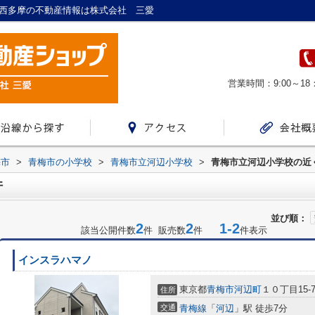
梅/西多摩の不動産情報は株式会社 三愛
営業時間：9:00～18
梅市
>
青梅市の小学校
>
青梅市立河辺小学校
>
青梅市立河辺小学校の近
件
並び順：
2
2
1-2
該当公開件数
件 販売数
件
件表示
インスラハマノ
東京都
青梅市
河辺町
１０丁目15-
住所
交通
青梅線
「
河辺
」駅 徒歩7分