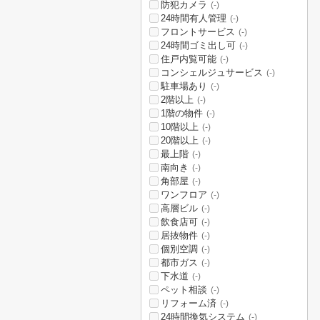
防犯カメラ
(-)
24時間有人管理
(-)
フロントサービス
(-)
24時間ゴミ出し可
(-)
住戸内覧可能
(-)
コンシェルジュサービス
(-)
駐車場あり
(-)
2階以上
(-)
1階の物件
(-)
10階以上
(-)
20階以上
(-)
最上階
(-)
南向き
(-)
角部屋
(-)
ワンフロア
(-)
高層ビル
(-)
飲食店可
(-)
居抜物件
(-)
個別空調
(-)
都市ガス
(-)
下水道
(-)
ペット相談
(-)
リフォーム済
(-)
24時間換気システム
(-)