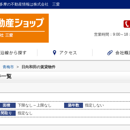
/西多摩の不動産情報は株式会社 三愛
営業時間：9:00～18
青梅市
>
日向和田の賃貸物件
件一覧
面積
下限なし～上限なし
築年数
指定しない
間取り
指定なし