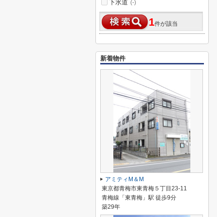
下水道
(-)
1
件が該当
新着物件
アミティM＆M
東京都青梅市東青梅５丁目23-11
青梅線「東青梅」駅 徒歩9分
築29年