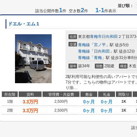
並び順：
1
2
1-1
該当公開件数
件 空き数
件
件表示
ドエル・エム１
東京都
青梅市
日向和田
２丁目373-
住所
交通
青梅線
「
宮ノ平
」駅 徒歩5分
青梅線
「
日向和田
」駅 徒歩12分
青梅線
「
青梅
」駅 徒歩31分車8分 
築34年
2階建
木造
築年
階数
構造
2駅利用可能な利便性の高いアパートで
7分です。こちらの物件はアパートです
り揃...
所在階
賃料
管理費・共益費
敷金
礼金
間取り
3.3
万円
0ヶ月
0ヶ月
1階
2,500円
1K
3.3
万円
0ヶ月
0ヶ月
2階
2,500円
1K
該