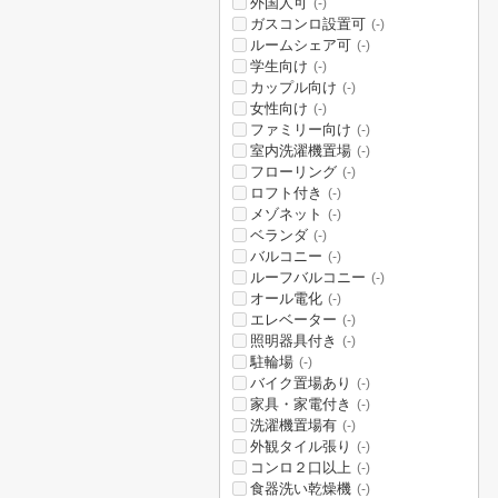
外国人可
(-)
ガスコンロ設置可
(-)
ルームシェア可
(-)
学生向け
(-)
カップル向け
(-)
女性向け
(-)
ファミリー向け
(-)
室内洗濯機置場
(-)
フローリング
(-)
ロフト付き
(-)
メゾネット
(-)
ベランダ
(-)
バルコニー
(-)
ルーフバルコニー
(-)
オール電化
(-)
エレベーター
(-)
照明器具付き
(-)
駐輪場
(-)
バイク置場あり
(-)
家具・家電付き
(-)
洗濯機置場有
(-)
外観タイル張り
(-)
コンロ２口以上
(-)
食器洗い乾燥機
(-)