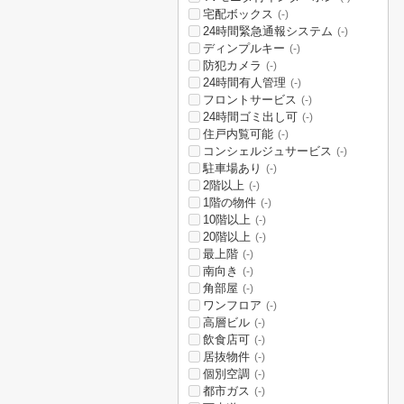
宅配ボックス
(-)
24時間緊急通報システム
(-)
ディンプルキー
(-)
防犯カメラ
(-)
24時間有人管理
(-)
フロントサービス
(-)
24時間ゴミ出し可
(-)
住戸内覧可能
(-)
コンシェルジュサービス
(-)
駐車場あり
(-)
2階以上
(-)
1階の物件
(-)
10階以上
(-)
20階以上
(-)
最上階
(-)
南向き
(-)
角部屋
(-)
ワンフロア
(-)
高層ビル
(-)
飲食店可
(-)
居抜物件
(-)
個別空調
(-)
都市ガス
(-)