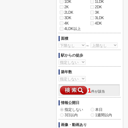
1DK
1LDK
2K
2DK
2LDK
3K
3DK
3LDK
4K
4DK
4LDK以上
面積
～
駅からの徒歩
築年数
1
件が該当
情報公開日
指定しない
本日
3日以内
1週間以内
画像・動画あり