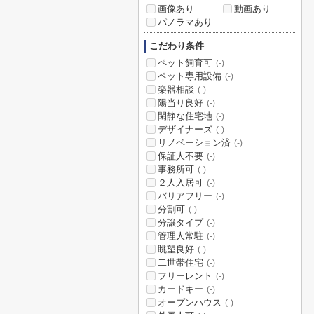
画像あり
動画あり
パノラマあり
こだわり条件
ペット飼育可
(-)
ペット専用設備
(-)
楽器相談
(-)
陽当り良好
(-)
閑静な住宅地
(-)
デザイナーズ
(-)
リノベーション済
(-)
保証人不要
(-)
事務所可
(-)
２人入居可
(-)
バリアフリー
(-)
分割可
(-)
分譲タイプ
(-)
管理人常駐
(-)
眺望良好
(-)
二世帯住宅
(-)
フリーレント
(-)
カードキー
(-)
オープンハウス
(-)