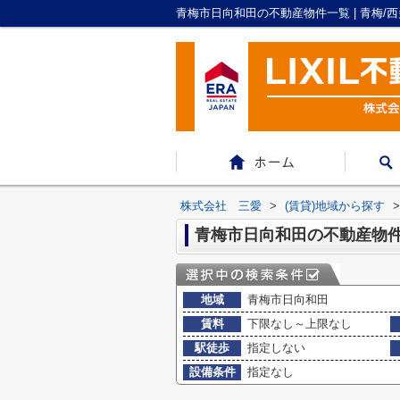
青梅市日向和田の不動産物件一覧 | 青梅
株式会社 三愛
>
(賃貸)地域から探す
>
青梅市日向和田の不動産物
地域
青梅市日向和田
賃料
下限なし～上限なし
駅徒歩
指定しない
設備条件
指定なし