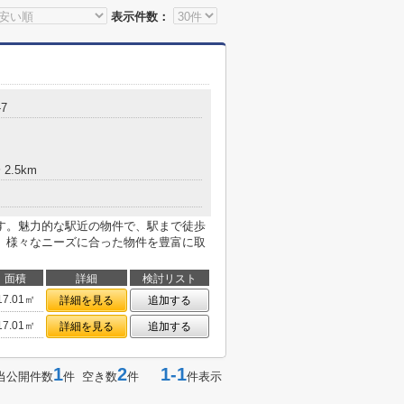
表示件数：
7
2.5km
す。魅力的な駅近の物件で、駅まで徒歩
。様々なニーズに合った物件を豊富に取
面積
詳細
検討リスト
17.01㎡
詳細を見る
追加する
17.01㎡
詳細を見る
追加する
1
2
1-1
当公開件数
件 空き数
件
件表示