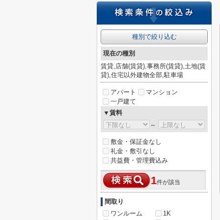
種別で絞り込む
現在の種別
賃貸,店舗(賃貸),事務所(賃貸),土地(賃
貸),住宅以外建物全部,駐車場
アパート
マンション
一戸建て
▼賃料
～
敷金・保証金なし
礼金・敷引なし
共益費・管理費込み
1
件が該当
間取り
ワンルーム
1K