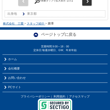
前
次
画像タップで拡大表示【
1
/1】
出身地
東京都
株式会社 三愛
>
スタッフ紹介
>
唐澤
ページトップに戻る
営業時間:9:00～18：00
定休日:毎週水曜日、GW、年末年始
ホーム
会社概要
お問い合わせ
PCサイト
プライバシーポリシー
利用規約
｜アクセスマップ
｜