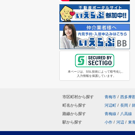
本ページは、SSL技術によって暗号化し、
入力情報を保護しています。
市区町村から探す
青梅市
/
西多摩
町名から探す
河辺町
/
長岡
/
路線から探す
青梅線
/
八高線
駅から探す
小作
/
河辺
/
東