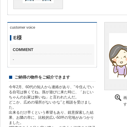
customer voice
E様
COMMENT
-
ご納得の物件をご紹介できます
今年2月、60代の知人から連絡があり、’’今住んでい
る自宅は狭くてね。孫が遊びに来た時に、「おじい
ちゃんのお家は狭いね」と言われたんだ。
画
どこか、広めの場所がないかな’’と相談を受けまし
す
た。
出来るだけ早くという希望もあり、鋭意探索した結
果、お隣の市に、比較的広い50坪の宅地がみつかり
ました。