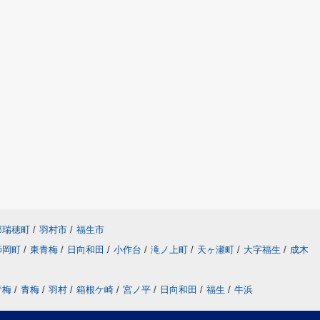
郡瑞穂町
/
羽村市
/
福生市
師岡町
/
東青梅
/
日向和田
/
小作台
/
滝ノ上町
/
天ヶ瀬町
/
大字福生
/
成木
青梅
/
青梅
/
羽村
/
箱根ケ崎
/
宮ノ平
/
日向和田
/
福生
/
牛浜