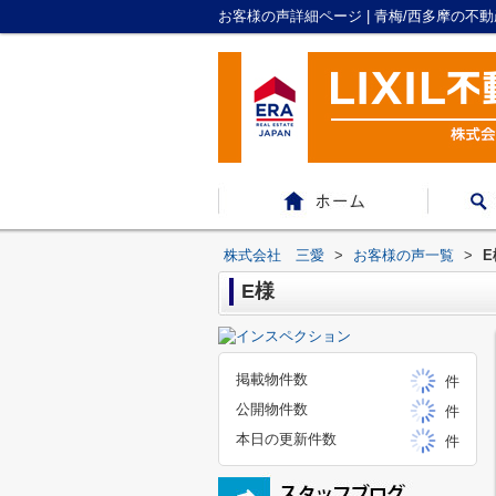
お客様の声詳細ページ | 青梅/西多摩の不
株式会社 三愛
>
お客様の声一覧
>
E
E様
掲載物件数
件
公開物件数
件
本日の更新件数
件