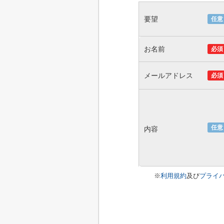
要望
任意
お名前
必須
メールアドレス
必須
任意
内容
※
利用規約
及び
プライ