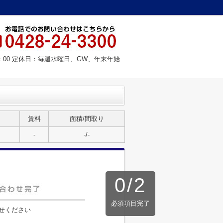
8：00 定休日：毎週水曜日、GW、年末年始
賃料
面積/間取り
-
-/-
0
/
2
必須項目完了
せください