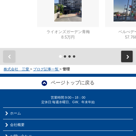
ライオンズガーデン青梅
ベルべデ
8.5万円
57.7
株式会社 三愛
>
ブログ記事一覧
>
管理
ページトップに戻る
営業時間:9:00～18：00
定休日:毎週水曜日、GW、年末年始
ホーム
会社概要