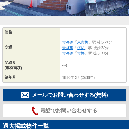
価格
-
青梅線
「
東青梅
」駅 徒歩21分
交通
青梅線
「
河辺
」駅 徒歩27分
青梅線
「
青梅
」駅 徒歩30分
間取り
-(-)
(専有面積)
築年月
1990年 3月(築36年)
メールでお問い合わせする(無料)
電話でお問い合わせする
過去掲載物件一覧