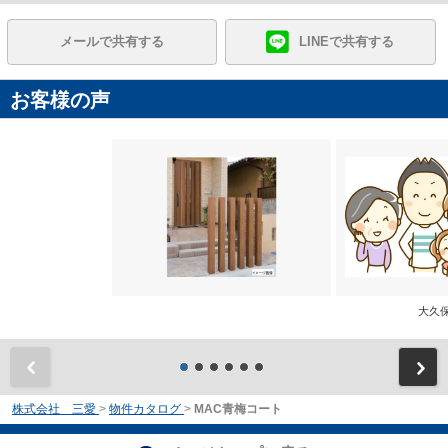
メールで共有する
LINEで共有する
お客様の声
大
前
株式会社 三愛
>
物件カタログ
>
MAC青梅コート