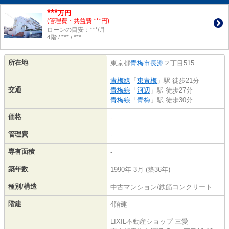
***
万円
(管理費・共益費 ***円)
ローンの目安：***/月
4階 / *** / ***
所在地
東京都
青梅市
長淵
２丁目515
青梅線
「
東青梅
」駅 徒歩21分
交通
青梅線
「
河辺
」駅 徒歩27分
青梅線
「
青梅
」駅 徒歩30分
価格
-
管理費
-
専有面積
-
築年数
1990年 3月 (築36年)
種別/構造
中古マンション/鉄筋コンクリート
階建
4階建
LIXIL不動産ショップ 三愛