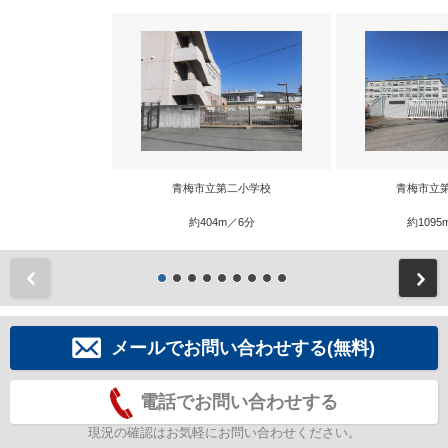
青梅市立第二小学校
青梅市立
約404m／6分
約1095
前
メールでお問い合わせする(無料)
電話でお問い合わせする
現況の確認はお気軽にお問い合わせください。