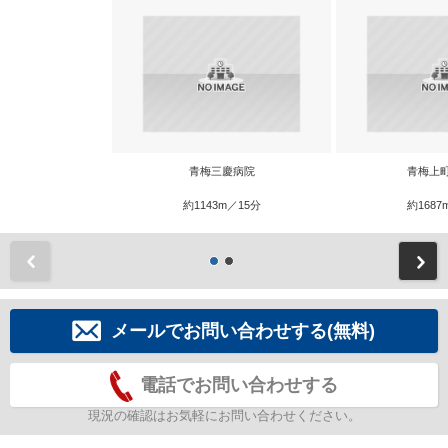
青梅三慶病院
青梅上
約1143m／15分
約1687
前
メールでお問い合わせする(無料)
電話でお問い合わせする
現況の確認はお気軽にお問い合わせください。