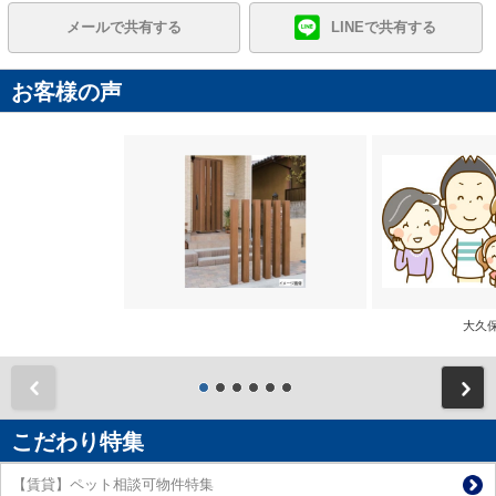
メールで共有する
LINEで共有する
お客様の声
大
前
こだわり特集
【賃貸】ペット相談可物件特集