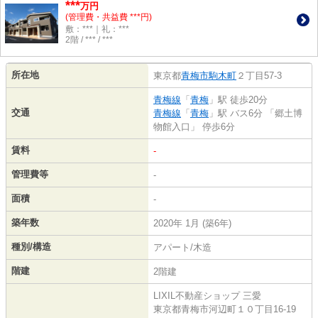
***
万円
(管理費・共益費 ***円)
敷：***｜礼：***
2階 / *** / ***
所在地
東京都
青梅市
駒木町
２丁目57-3
青梅線
「
青梅
」駅 徒歩20分
交通
青梅線
「
青梅
」駅 バス6分 「郷土博
物館入口」 停歩6分
賃料
-
管理費等
-
面積
-
築年数
2020年 1月 (築6年)
種別/構造
アパート/木造
階建
2階建
LIXIL不動産ショップ 三愛
東京都青梅市河辺町１０丁目16-19