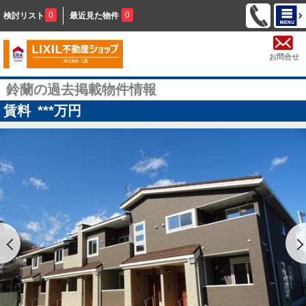
0
0
検討リスト
最近見た物件
お問合せ
鈴蘭の過去掲載物件情報
賃料
***
万円