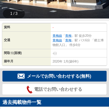
1 / 3
賃料
-
青梅線
「
青梅
」駅 徒歩20分
交通
青梅線
「
青梅
」駅 バス6分 「郷土博
物館入口」 停歩6分
間取り(面積)
-(-)
築年月
2020年 1月(築6年)
メールでお問い合わせする(無料)
電話でお問い合わせする
過去掲載物件一覧