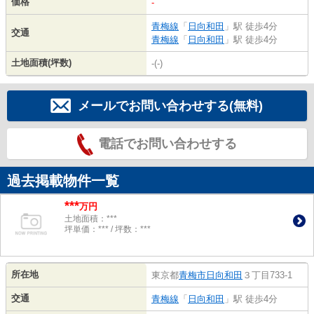
価格
-
青梅線
「
日向和田
」駅 徒歩4分
交通
青梅線
「
日向和田
」駅 徒歩4分
土地面積(坪数)
-(-)
メールでお問い合わせする(無料)
電話でお問い合わせする
過去掲載物件一覧
***
万円
土地面積：***
坪単価：*** / 坪数：***
所在地
東京都
青梅市
日向和田
３丁目733-1
交通
青梅線
「
日向和田
」駅 徒歩4分