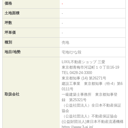
価格
-
土地面積
-
坪数
-
坪単価
-
種別
売地
地目/地勢
宅地/ひな段
LIXIL不動産ショップ 三愛
東京都青梅市河辺町１０丁目16-19
TEL:0428-24-3300
東京都知事 (14) 第26271号
建設工事業 東京都知事（特-4）第6
0111号
取扱会社
一級建築士事務所 東京都知事登
録 第25321号
（公益社団法人）全日本不動産保証
協会
（公益社団法人）不動産保証協会
(公益財団法人)東日本不動産流通機構
https://www.3-ai.jp/