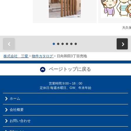
大
前
株式会社 三愛
>
物件カタログ
>
日向和田3丁目売地
ページトップに戻る
営業時間:9:00～18：00
定休日:毎週水曜日、GW、年末年始
ホーム
会社概要
お問い合わせ