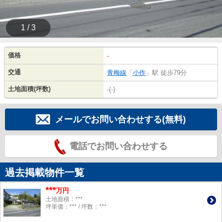
1 / 3
価格
-
交通
青梅線
「
小作
」駅 徒歩79分
土地面積(坪数)
-(-)
メールでお問い合わせする(無料)
電話でお問い合わせする
過去掲載物件一覧
***
万円
土地面積：***
坪単価：*** / 坪数：***