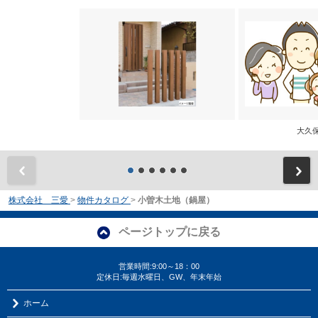
大
前
株式会社 三愛
>
物件カタログ
>
小曽木土地（鍋屋）
ページトップに戻る
営業時間:9:00～18：00
定休日:毎週水曜日、GW、年末年始
ホーム