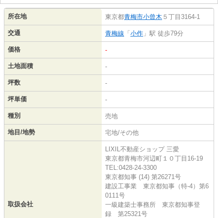
所在地
東京都
青梅市
小曾木
５丁目3164-1
交通
青梅線
「
小作
」駅 徒歩79分
価格
-
土地面積
-
坪数
-
坪単価
-
種別
売地
地目/地勢
宅地/その他
LIXIL不動産ショップ 三愛
東京都青梅市河辺町１０丁目16-19
TEL:0428-24-3300
東京都知事 (14) 第26271号
建設工事業 東京都知事（特-4）第6
0111号
取扱会社
一級建築士事務所 東京都知事登
録 第25321号