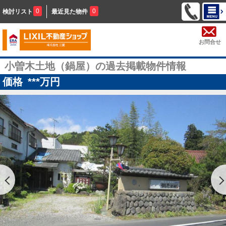
0
0
検討リスト
最近見た物件
お問合せ
小曽木土地（鍋屋）の過去掲載物件情報
価格
***
万円