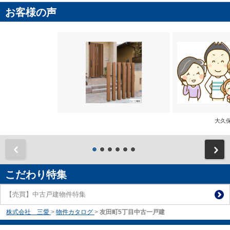
お客様の声
大
前
こだわり特集
【売買】中古戸建物件特集
株式会社 三愛
>
物件カタログ
>
友田町5丁目中古一戸建