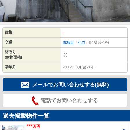
価格
-
交通
青梅線
「
小作
」駅 徒歩20分
間取り
-(-)
(建物面積)
築年月
2005年 3月(築21年)
メールでお問い合わせする(無料)
電話でお問い合わせする
過去掲載物件一覧
***
万円