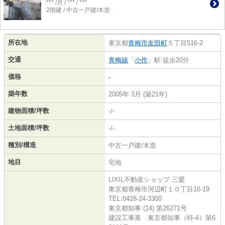
*** /月 / *** / ***
2階建 / 中古一戸建/木造
所在地
東京都
青梅市
友田町
５丁目516-2
交通
青梅線
「
小作
」駅 徒歩20分
価格
-
築年数
2005年 3月 (築21年)
建物面積/坪数
-/-
土地面積/坪数
-/-
種別/構造
中古一戸建/木造
地目
宅地
LIXIL不動産ショップ 三愛
東京都青梅市河辺町１０丁目16-19
TEL:0428-24-3300
東京都知事 (14) 第26271号
建設工事業 東京都知事（特-4）第6