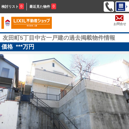
0
0
検討リスト
最近見た物件
お問合せ
友田町5丁目中古一戸建の過去掲載物件情報
価格
***
万円