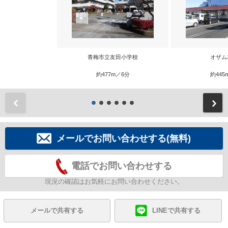
青梅市立友田小学校
オザム
約477m／6分
約445
前
メールでお問い合わせする(無料)
電話でお問い合わせする
現況の確認はお気軽にお問い合わせください。
メールで共有する
LINEで共有する