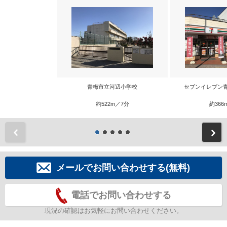
青梅市立河辺小学校
セブンイレブン
約522m／7分
約366
前
メールでお問い合わせする(無料)
電話でお問い合わせする
現況の確認はお気軽にお問い合わせください。