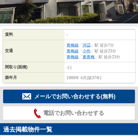
賃料
-
青梅線
「
河辺
」駅 徒歩7分
交通
青梅線
「
小作
」駅 徒歩23分
青梅線
「
東青梅
」駅 徒歩23分
間取り(面積)
-(-)
築年月
1989年 4月(築37年)
メールでお問い合わせする(無料)
電話でお問い合わせする
過去掲載物件一覧