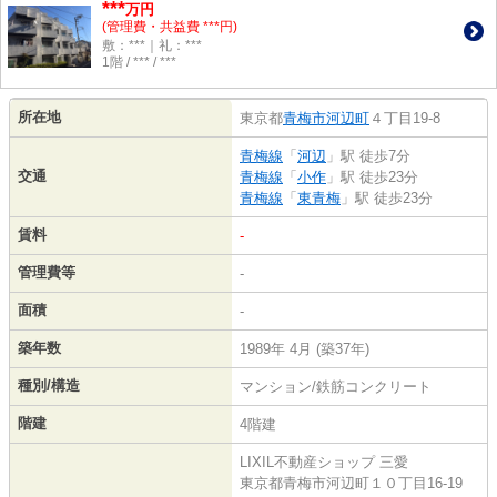
***
万円
(管理費・共益費 ***円)
敷：***｜礼：***
1階 / *** / ***
所在地
東京都
青梅市
河辺町
４丁目19-8
青梅線
「
河辺
」駅 徒歩7分
交通
青梅線
「
小作
」駅 徒歩23分
青梅線
「
東青梅
」駅 徒歩23分
賃料
-
管理費等
-
面積
-
築年数
1989年 4月 (築37年)
種別/構造
マンション/鉄筋コンクリート
階建
4階建
LIXIL不動産ショップ 三愛
東京都青梅市河辺町１０丁目16-19