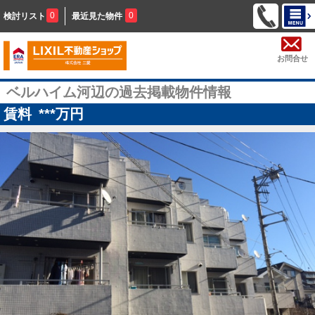
0
0
検討リスト
最近見た物件
お問合せ
ベルハイム河辺の過去掲載物件情報
賃料
***
万円