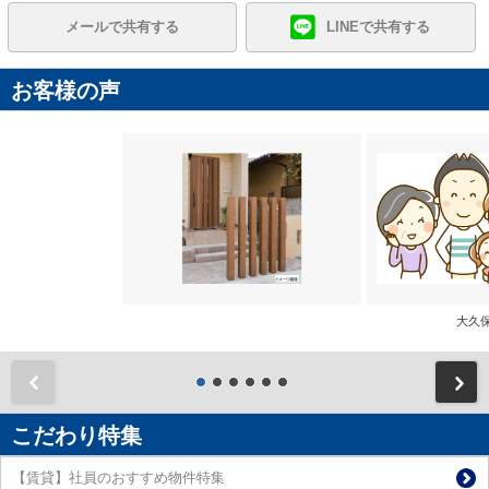
メールで共有する
LINEで共有する
お客様の声
大
前
こだわり特集
【賃貸】社員のおすすめ物件特集