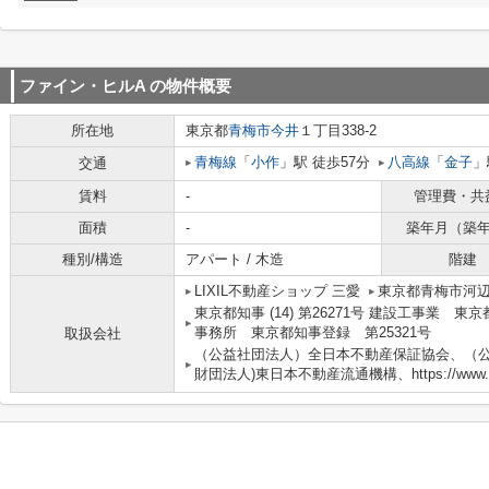
ファイン・ヒルA
の物件概要
所在地
東京都
青梅市
今井
１丁目338-2
青梅線
「
小作
」駅 徒歩57分
八高線
「
金子
」
交通
賃料
-
管理費・共
面積
-
築年月（築
種別/構造
アパート / 木造
階建
LIXIL不動産ショップ 三愛
東京都青梅市河辺
東京都知事 (14) 第26271号 建設工事業 東
事務所 東京都知事登録 第25321号
取扱会社
（公益社団法人）全日本不動産保証協会、（公
財団法人)東日本不動産流通機構、https://www.3-a