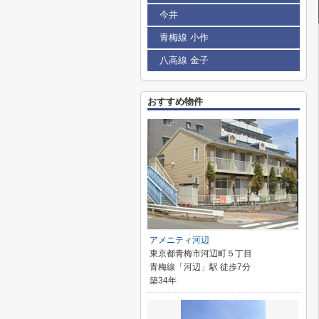
今井
青梅線 小作
八高線 金子
おすすめ物件
アメニティ河辺
東京都青梅市河辺町５丁目
青梅線「河辺」駅 徒歩7分
築34年