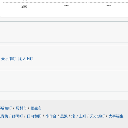
2階
***
***
天ヶ瀬町
滝ノ上町
郡瑞穂町
/
羽村市
/
福生市
東青梅
/
師岡町
/
日向和田
/
小作台
/
黒沢
/
滝ノ上町
/
天ヶ瀬町
/
大字福生