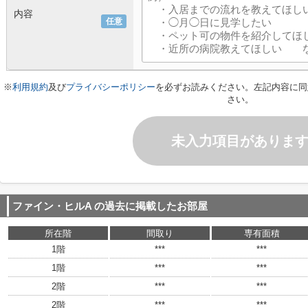
内容
任意
※
利用規約
及び
プライバシーポリシー
を必ずお読みください。左記内容に同
さい。
未入力項目がありま
ファイン・ヒルA
の過去に掲載したお部屋
所在階
間取り
専有面積
1階
***
***
1階
***
***
2階
***
***
2階
***
***