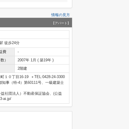
情報の見方
【アパート】
駅 徒歩24分
益費
-
年数）
2007年 1月 ( 築19年 )
2階建
町１０丁目16-19
TEL:0428-24-3300
京都知事（特-4）第60111号、一級建築士
益社団法人）不動産保証協会、(公益
i.jp/