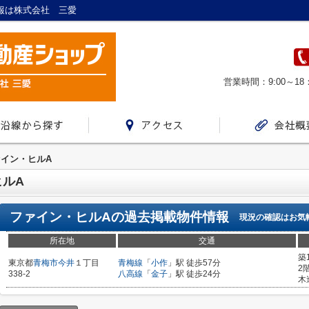
情報は株式会社 三愛
営業時間：9:00～18
イン・ヒルA
ルA
ファイン・ヒルA
の過去掲載物件情報
現況の確認はお気
所在地
交通
築
東京都
青梅市
今井
１丁目
青梅線
「
小作
」駅 徒歩57分
2
338-2
八高線
「
金子
」駅 徒歩24分
木