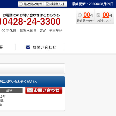
最終更新：2026年08月09日
00
00
件
件
最近見た物件
検討リスト
：00
定休日：毎週水曜日、GW、年末年始
軽にお問い合わせください。
建物
19年
階建
造