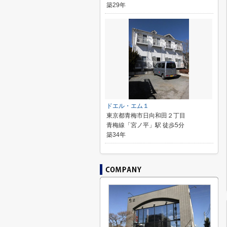
築29年
ドエル・エム１
東京都青梅市日向和田２丁目
青梅線「宮ノ平」駅 徒歩5分
築34年