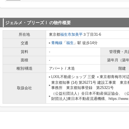
ジェルメ・ブリーズⅠ
の物件概要
所在地
東京都
福生市
加美平
３丁目31-6
青梅線
「
福生
」駅 徒歩14分
交通
賃料
-
管理費・共
面積
-
築年月（築
種別/構造
アパート / 木造
階建
LIXIL不動産ショップ 三愛
東京都青梅市河辺
東京都知事 (14) 第26271号 建設工事業 東
事務所 東京都知事登録 第25321号
取扱会社
（公益社団法人）全日本不動産保証協会、（公
財団法人)東日本不動産流通機構、https://www.3-a