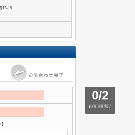
6-19
0
/
2
必須項目完了
せ】