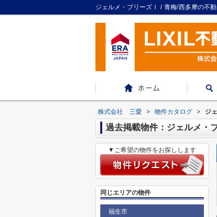
ジェルメ・ブリーズⅠ / 青梅/西多摩の不
株式会社 三愛
>
物件カタログ
>
ジ
過去掲載物件：ジェルメ・
▼ご希望の物件をお探しします
同じエリアの物件
福生市