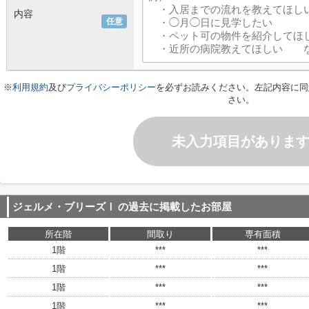
内容
任意
※
利用規約
及び
プライバシーポリシー
を必ずお読みください。左記内容に同
さい。
未入力項目がありま
ジェルメ・ブリーズⅠ
の過去に掲載したお部屋
所在階
間取り
専有面積
1階
***
***
1階
***
***
1階
***
***
1階
***
***