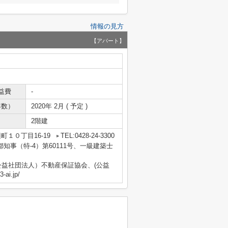
情報の見方
【アパート】
益費
-
年数）
2020年 2月 ( 予定 )
2階建
町１０丁目16-19
TEL:0428-24-3300
京都知事（特-4）第60111号、一級建築士
益社団法人）不動産保証協会、(公益
i.jp/