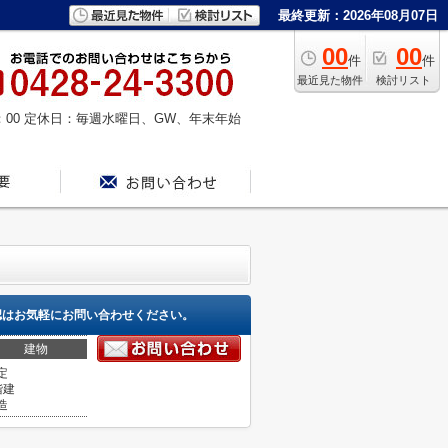
最終更新：2026年08月07日
00
00
件
件
最近見た物件
検討リスト
：00
定休日：毎週水曜日、GW、年末年始
認はお気軽にお問い合わせください。
建物
定
階建
造