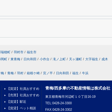
郡瑞穂町
/
羽村市
/
福生市
師岡町
/
東青梅
/
日向和田
/
小作台
/
滝ノ上町
/
天ヶ瀬町
/
大字福生
/
成木
青梅
/
青梅
/
羽村
/
箱根ケ崎
/
宮ノ平
/
日向和田
/
福生
/
牛浜
青梅/西多摩の不動産情報は株式会社
【賃貸】社員おすすめ
【売買】社員おすすめ
東京都青梅市河辺町１０丁目16-19
【賃貸】駅近
TEL:0428-24-3300
【賃貸】ペット相談
FAX:0428-24-3302