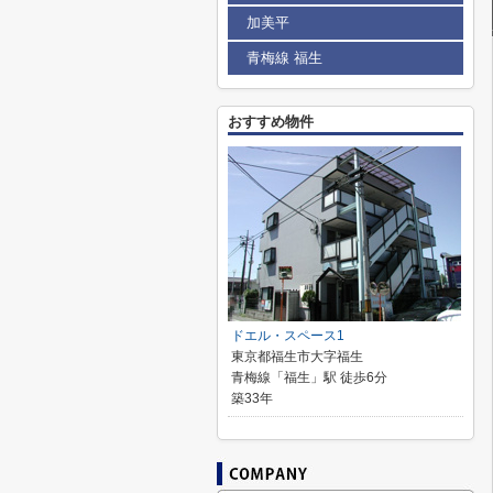
加美平
青梅線 福生
おすすめ物件
ドエル・スペース1
東京都福生市大字福生
青梅線「福生」駅 徒歩6分
築33年