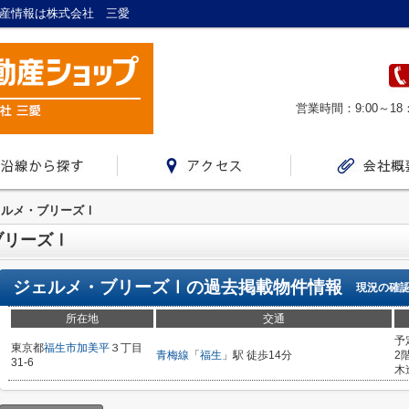
動産情報は株式会社 三愛
営業時間：9:00～18
ェルメ・ブリーズⅠ
ブリーズⅠ
ジェルメ・ブリーズⅠ
の過去掲載物件情報
現況の確
所在地
交通
予
東京都
福生市
加美平
３丁目
青梅線
「
福生
」駅 徒歩14分
2
31-6
木