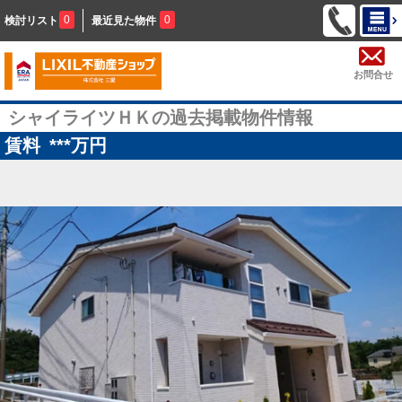
0
0
検討リスト
最近見た物件
お問合せ
シャイライツＨＫの過去掲載物件情報
賃料
***
万円