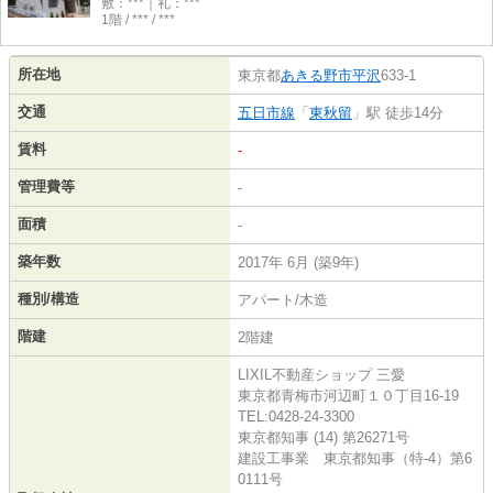
敷：***｜礼：***
1階 / *** / ***
所在地
東京都
あきる野市
平沢
633-1
交通
五日市線
「
東秋留
」駅 徒歩14分
賃料
-
管理費等
-
面積
-
築年数
2017年 6月 (築9年)
種別/構造
アパート/木造
階建
2階建
LIXIL不動産ショップ 三愛
東京都青梅市河辺町１０丁目16-19
TEL:0428-24-3300
東京都知事 (14) 第26271号
建設工事業 東京都知事（特-4）第6
0111号