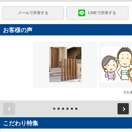
メールで共有する
LINEで共有する
お客様の声
大
前
こだわり特集