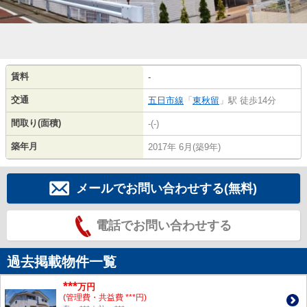
賃料
-
交通
五日市線
「
東秋留
」駅 徒歩14分
間取り(面積)
-(-)
築年月
2017年 6月(築9年)
メールでお問い合わせする(無料)
電話でお問い合わせする
過去掲載物件一覧
***
万円
(管理費・共益費 ***円)