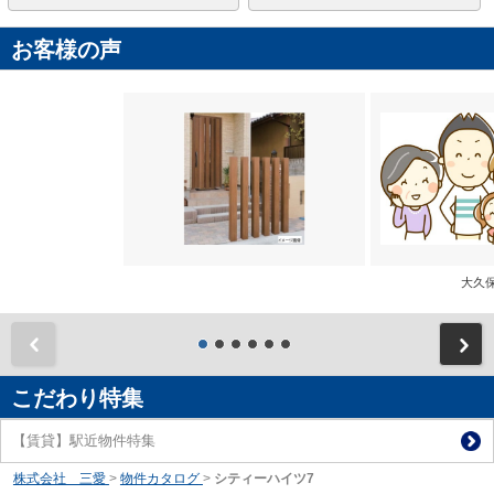
お客様の声
大
前
こだわり特集
【賃貸】駅近物件特集
株式会社 三愛
>
物件カタログ
>
シティーハイツ7