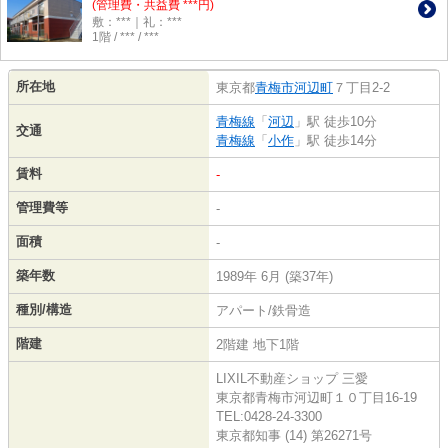
(管理費・共益費 ***円)
敷：***｜礼：***
1階 / *** / ***
所在地
東京都
青梅市
河辺町
７丁目2-2
青梅線
「
河辺
」駅 徒歩10分
交通
青梅線
「
小作
」駅 徒歩14分
賃料
-
管理費等
-
面積
-
築年数
1989年 6月 (築37年)
種別/構造
アパート/鉄骨造
階建
2階建 地下1階
LIXIL不動産ショップ 三愛
東京都青梅市河辺町１０丁目16-19
TEL:0428-24-3300
東京都知事 (14) 第26271号