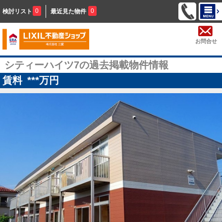
0
0
検討リスト
最近見た物件
お問合せ
シティーハイツ7の過去掲載物件情報
賃料
***
万円