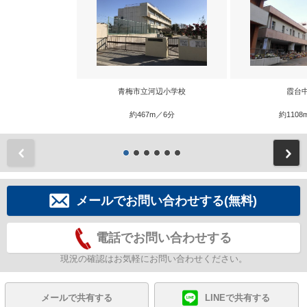
青梅市立河辺小学校
霞台
約467m／6分
約1108
前
メールでお問い合わせする(無料)
電話でお問い合わせする
現況の確認はお気軽にお問い合わせください。
メールで共有する
LINEで共有する