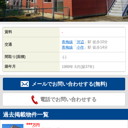
賃料
-
青梅線
「
河辺
」駅 徒歩10分
交通
青梅線
「
小作
」駅 徒歩14分
間取り(面積)
-(-)
築年月
1989年 6月(築37年)
メールでお問い合わせする(無料)
電話でお問い合わせする
過去掲載物件一覧
***
万円