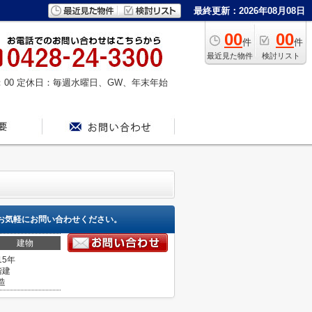
最終更新：2026年08月08日
00
00
件
件
最近見た物件
検討リスト
：00
定休日：毎週水曜日、GW、年末年始
お気軽にお問い合わせください。
建物
15年
階建
造