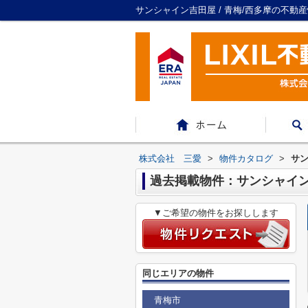
サンシャイン吉田屋 / 青梅/西多摩の不動
株式会社 三愛
>
物件カタログ
>
サ
過去掲載物件：サンシャイ
▼ご希望の物件をお探しします
同じエリアの物件
青梅市