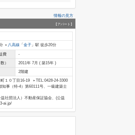
情報の見方
【アパート】
分
八高線
「
金子
」駅 徒歩20分
益費
-
年数）
2011年 7月 ( 築15年 )
2階建
町１０丁目16-19
TEL:0428-24-3300
京都知事（特-4）第60111号、一級建築士
益社団法人）不動産保証協会、(公益
i.jp/