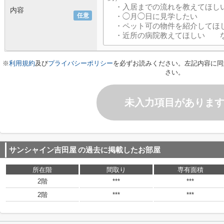
内容
任意
※
利用規約
及び
プライバシーポリシー
を必ずお読みください。左記内容に同
さい。
未入力項目がありま
サンシャイン吉田屋
の過去に掲載したお部屋
所在階
間取り
専有面積
2階
***
***
2階
***
***