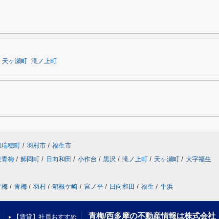
天ヶ瀬町
滝ノ上町
郡瑞穂町
/
羽村市
/
福生市
東青梅
/
師岡町
/
日向和田
/
小作台
/
黒沢
/
滝ノ上町
/
天ヶ瀬町
/
大字福生
青梅
/
青梅
/
羽村
/
箱根ケ崎
/
宮ノ平
/
日向和田
/
福生
/
牛浜
青梅/西多摩の不動産情報は株式会社
【賃貸】社員おすすめ