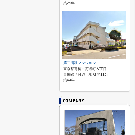
築29年
第二清和マンション
東京都青梅市河辺町８丁目
青梅線「河辺」駅 徒歩11分
築44年