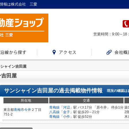
産情報は株式会社 三愛
営業時間：9:00～18
ンシャイン吉田屋
ン吉田屋
サンシャイン吉田屋
の過去掲載物件情報
現況の確認は
所在地
交通
青梅線
「
河辺
」駅 バス17分 「原今井」 停歩1分
築
東京都
青梅市
今井
２丁目
八高線
「
金子
」駅 徒歩20～21分
2
751-2
青梅線
「
小作
」駅 徒歩52分
木