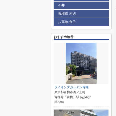
今井
青梅線 河辺
八高線 金子
おすすめ物件
ライオンズガーデン青梅
東京都青梅市滝ノ上町
青梅線「青梅」駅 徒歩6分
築33年