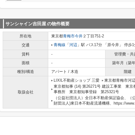
サンシャイン吉田屋
の物件概要
所在地
東京都
青梅市
今井
２丁目751-2
青梅線
「
河辺
」駅 バス17分 「原今井」 停歩1
交通
賃料
-
管理費・共
面積
-
築年月（築
種別/構造
アパート / 木造
階建
LIXIL不動産ショップ 三愛
東京都青梅市河辺
東京都知事 (14) 第26271号 建設工事業 東
事務所 東京都知事登録 第25321号
取扱会社
（公益社団法人）全日本不動産保証協会、（公
財団法人)東日本不動産流通機構、https://www.3-a