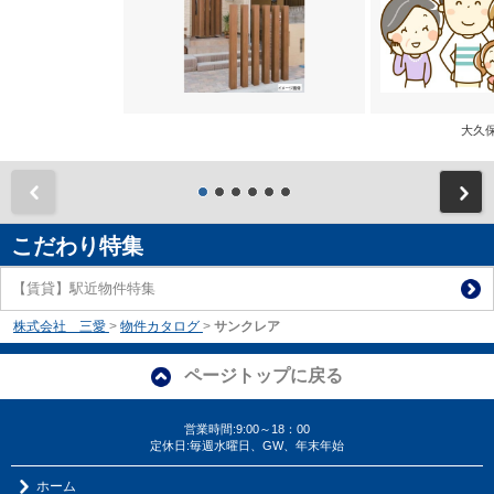
大
前
こだわり特集
【賃貸】駅近物件特集
株式会社 三愛
>
物件カタログ
>
サンクレア
ページトップに戻る
営業時間:9:00～18：00
定休日:毎週水曜日、GW、年末年始
ホーム