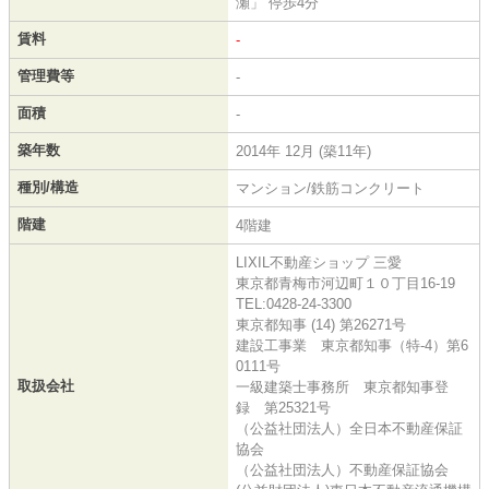
瀬」 停歩4分
賃料
-
管理費等
-
面積
-
築年数
2014年 12月 (築11年)
種別/構造
マンション/鉄筋コンクリート
階建
4階建
LIXIL不動産ショップ 三愛
東京都青梅市河辺町１０丁目16-19
TEL:0428-24-3300
東京都知事 (14) 第26271号
建設工事業 東京都知事（特-4）第6
0111号
取扱会社
一級建築士事務所 東京都知事登
録 第25321号
（公益社団法人）全日本不動産保証
協会
（公益社団法人）不動産保証協会