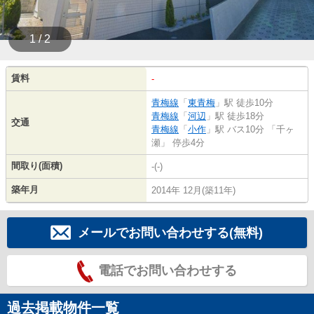
1 / 2
賃料
-
青梅線
「
東青梅
」駅 徒歩10分
青梅線
「
河辺
」駅 徒歩18分
交通
青梅線
「
小作
」駅 バス10分 「千ヶ
瀬」 停歩4分
間取り(面積)
-(-)
築年月
2014年 12月(築11年)
メールでお問い合わせする(無料)
電話でお問い合わせする
過去掲載物件一覧