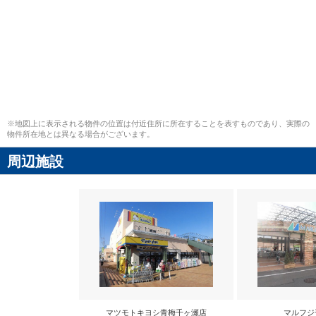
※地図上に表示される物件の位置は付近住所に所在することを表すものであり、実際の
物件所在地とは異なる場合がございます。
周辺施設
マツモトキヨシ青梅千ヶ瀬店
マルフジ