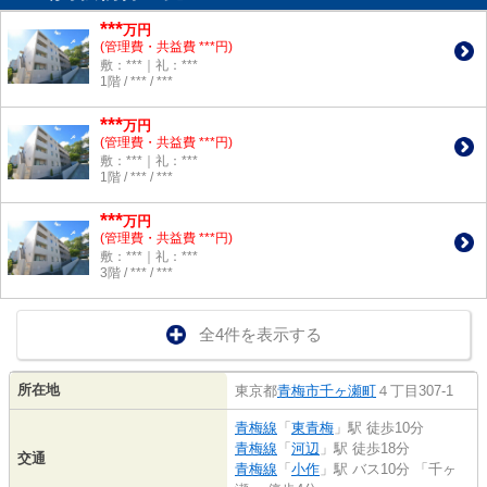
***
万円
(管理費・共益費 ***円)
敷：***｜礼：***
1階 / *** / ***
***
万円
(管理費・共益費 ***円)
敷：***｜礼：***
1階 / *** / ***
***
万円
(管理費・共益費 ***円)
敷：***｜礼：***
3階 / *** / ***
全4件を表示する
所在地
東京都
青梅市
千ヶ瀬町
４丁目307-1
青梅線
「
東青梅
」駅 徒歩10分
青梅線
「
河辺
」駅 徒歩18分
交通
青梅線
「
小作
」駅 バス10分 「千ヶ