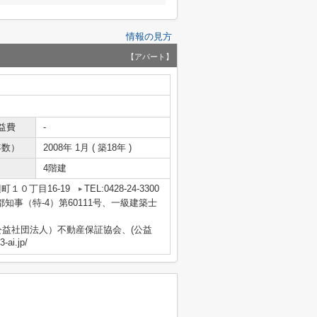
情報の見方
【アパート】
益費
-
年数）
2008年 1月 ( 築18年 )
4階建
町１０丁目16-19
TEL:0428-24-3300
京都知事（特-4）第60111号、一級建築士
益社団法人）不動産保証協会、(公益
i.jp/