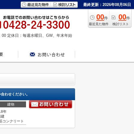
最終更新：2026年08月06日
00
00
件
件
最近見た物件
検討リスト
：00
定休日：毎週水曜日、GW、年末年始
い合わせください。
建物
18年
階建
筋コンクリート