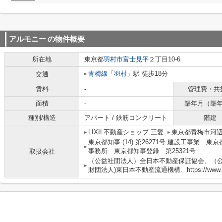
アルモニー
の物件概要
所在地
東京都
羽村市
富士見平
２丁目10-6
青梅線
「
羽村
」駅 徒歩18分
交通
賃料
-
管理費・共
面積
-
築年月（築
種別/構造
アパート / 鉄筋コンクリート
階建
LIXIL不動産ショップ 三愛
東京都青梅市河辺
東京都知事 (14) 第26271号 建設工事業 東
事務所 東京都知事登録 第25321号
取扱会社
（公益社団法人）全日本不動産保証協会、（公
財団法人)東日本不動産流通機構、https://www.3-a