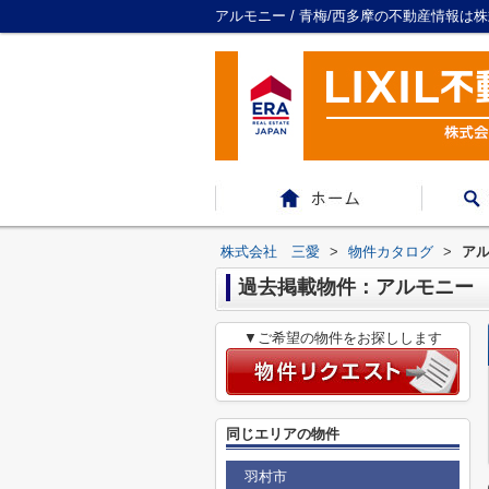
アルモニー / 青梅/西多摩の不動産情報は
株式会社 三愛
>
物件カタログ
>
ア
過去掲載物件：アルモニー
▼ご希望の物件をお探しします
同じエリアの物件
羽村市