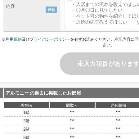
内容
任意
※
利用規約
及び
プライバシーポリシー
を必ずお読みください。左記内容に同
さい。
未入力項目がありま
アルモニー
の過去に掲載したお部屋
所在階
間取り
専有面積
1階
***
***
2階
***
***
2階
***
***
3階
***
***