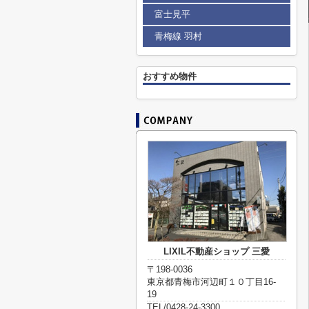
富士見平
青梅線 羽村
おすすめ物件
LIXIL不動産ショップ 三愛
〒198-0036
東京都青梅市河辺町１０丁目16-
19
TEL/0428-24-3300