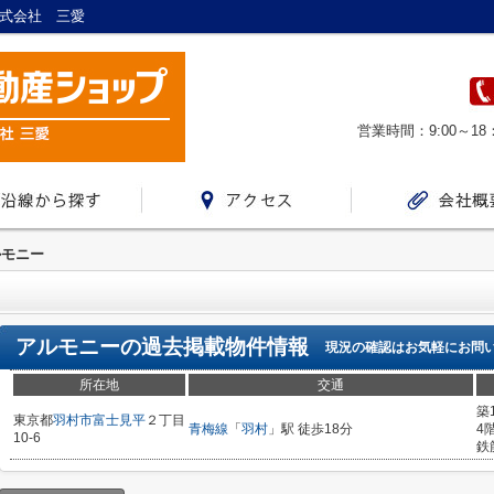
株式会社 三愛
営業時間：9:00～18
ルモニー
アルモニー
の過去掲載物件情報
現況の確認はお気軽にお問
所在地
交通
築
東京都
羽村市
富士見平
２丁目
青梅線
「
羽村
」駅 徒歩18分
4
10-6
鉄