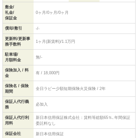
敷金/
礼金/
0ヶ月/0ヶ月/0ヶ月
保証金
償却/敷引
-/-
更新料/更新事
1ヶ月(新賃料)/1.1万円
務手数料
駐車場/
無/-
月額料金
保険加入 / 料
有 / 18,000円
金
保険名 / 保険
全日ラビー少額短期保険火災保険 / 2年
期間
保証人代行義
必加入
務
保証人代行利
新日本信用保証株式会社：賃料等総額65％､年間保証
用料
委託料なし
保証会社
新日本信用保証