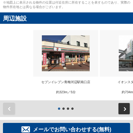
※地図上に表示される物件の位置は付近住所に所在することを表すものであり、実際の
物件所在地とは異なる場合がございます。
周辺施設
セブンイレブン青梅河辺駅南口店
イオンス
約323m／5分
約734
前
メールでお問い合わせする(無料)