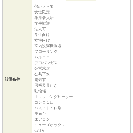
保証人不要
女性限定
単身者入居
学生歓迎
法人可
学生向け
女性向け
室内洗濯機置場
フローリング
バルコニー
プロパンガス
公営水道
公共下水
設備条件
電気有
照明器具付き
駐輪場
IHクッキングヒーター
コンロ１口
バス・トイレ別
洗面台
エアコン
シューズボックス
CATV