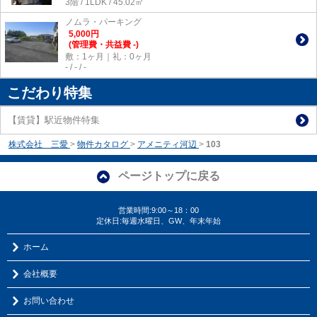
3階 / 1LDK / 45.02㎡
ノムラ・パーキング
5,000
円
(管理費・共益費 -)
敷：1ヶ月｜礼：0ヶ月
- / - / -
こだわり特集
【賃貸】駅近物件特集
株式会社 三愛
>
物件カタログ
>
アメニティ河辺
>
103
ページトップに戻る
営業時間:9:00～18：00
定休日:毎週水曜日、GW、年末年始
ホーム
会社概要
お問い合わせ