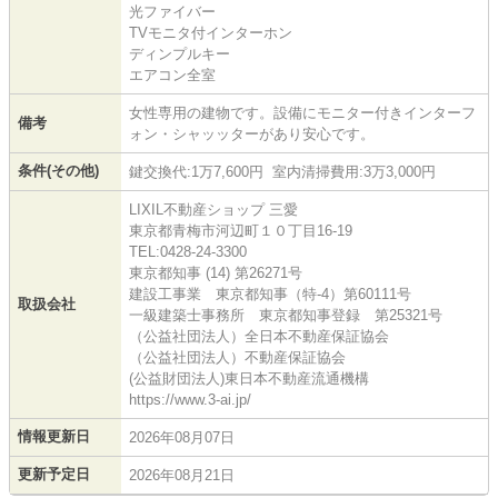
光ファイバー
TVモニタ付インターホン
ディンプルキー
エアコン全室
女性専用の建物です。設備にモニター付きインターフ
備考
ォン・シャッッターがあり安心です。
条件(その他)
鍵交換代:1万7,600円 室内清掃費用:3万3,000円
LIXIL不動産ショップ 三愛
東京都青梅市河辺町１０丁目16-19
TEL:0428-24-3300
東京都知事 (14) 第26271号
建設工事業 東京都知事（特-4）第60111号
取扱会社
一級建築士事務所 東京都知事登録 第25321号
（公益社団法人）全日本不動産保証協会
（公益社団法人）不動産保証協会
(公益財団法人)東日本不動産流通機構
https://www.3-ai.jp/
情報更新日
2026年08月07日
更新予定日
2026年08月21日