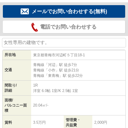
メールでお問い合わせする(無料)
電話でお問い合わせする
女性専用の建物です。
所在地
東京都
青梅市
河辺町
５丁目18-1
青梅線
「
河辺
」駅 徒歩7分
交通
青梅線
「
小作
」駅 徒歩21分
青梅線
「
東青梅
」駅 徒歩22分
間取り/
1R
詳細
洋室 6.0帖 1室
/
K 2.5帖 1室
面積/
バルコニー面
20.04㎡/-
積
管理費・
賃料
3.5万円
2,000円
共益費