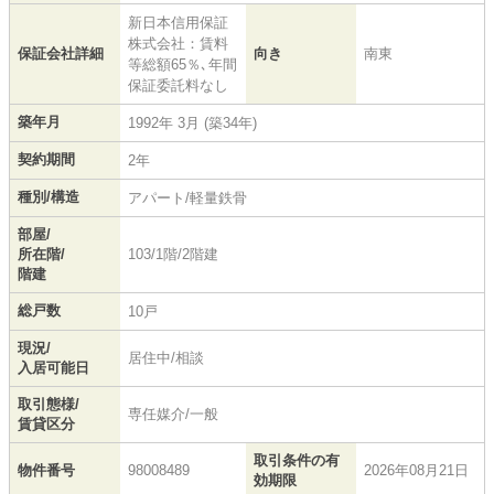
新日本信用保証
株式会社：賃料
保証会社詳細
向き
南東
等総額65％､年間
保証委託料なし
築年月
1992年 3月 (築34年)
契約期間
2年
種別/構造
アパート/軽量鉄骨
部屋/
所在階/
103/1階/2階建
階建
総戸数
10戸
現況/
居住中/相談
入居可能日
取引態様/
専任媒介/一般
賃貸区分
取引条件の有
物件番号
98008489
2026年08月21日
効期限