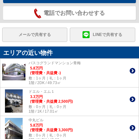
電話でお問い合わせする
メールで共有する
LINEで共有する
エリアの近い物件
パスコグランドマンション青梅
5.8
万
円
(管理費・共益費 -)
敷：1ヶ月｜礼：1ヶ月
1階 / 2DK / 49.73㎡
ドエル・エム１
3.3
万
円
(管理費・共益費 2,500円)
敷：0ヶ月｜礼：0ヶ月
1階 / 1K / 17.01㎡
中丸ビル
5.8
万
円
(管理費・共益費 3,300円)
敷：0ヶ月｜礼：0ヶ月