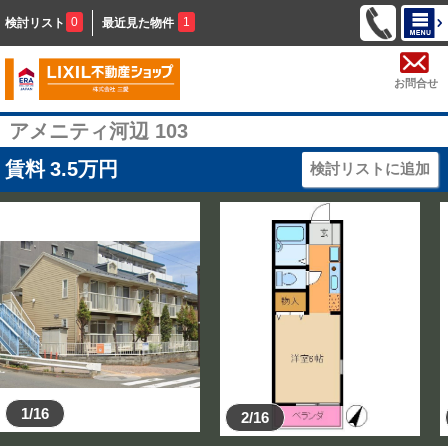
0
1
検討リスト
最近見た物件
お問合せ
アメニティ河辺 103
賃料
3.5
万円
検討リストに追加
1/16
2/16