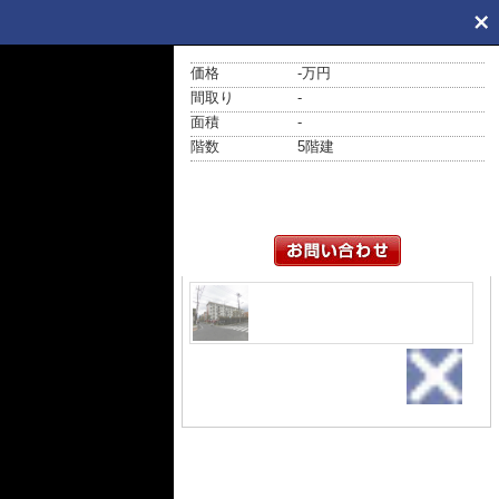
価格
-万円
間取り
-
面積
-
階数
5階建
外観
イオン河辺、西友が近くにあり
ます♪駅チカで便利