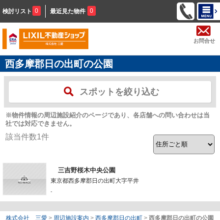
0
0
検討リスト
最近見た物件
お問合せ
西多摩郡日の出町の公園
スポットを絞り込む
※物件情報の周辺施設紹介のページであり、各店舗への問い合わせは当
社では対応できません。
該当件数
1
件
三吉野桜木中央公園
東京都西多摩郡日の出町大字平井
-
株式会社 三愛
>
周辺施設案内
>
西多摩郡日の出町
>
西多摩郡日の出町の公園