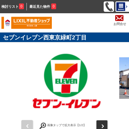
0
0
検討リスト
最近見た物件
お問合せ
セブンイレブン西東京緑町2丁目
前
次
画像タップで拡大表示【
1
/2】