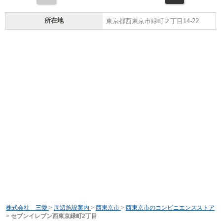
所在地
東京都西東京市緑町２丁目14-22
株式会社 三愛
>
周辺施設案内
>
西東京市
>
西東京市のコンビニエンスストア
>
セブンイレブン西東京緑町2丁目