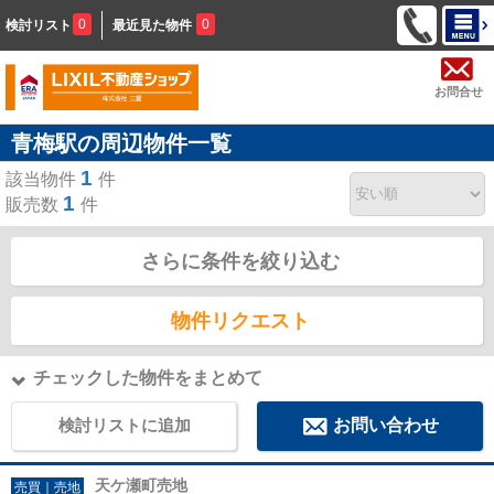
0
0
検討リスト
最近見た物件
お問合せ
青梅駅の周辺物件一覧
1
該当物件
件
1
販売数
件
さらに条件を絞り込む
物件リクエスト
チェックした物件をまとめて
検討リストに追加
お問い合わせ
天ケ瀬町売地
売買｜売地