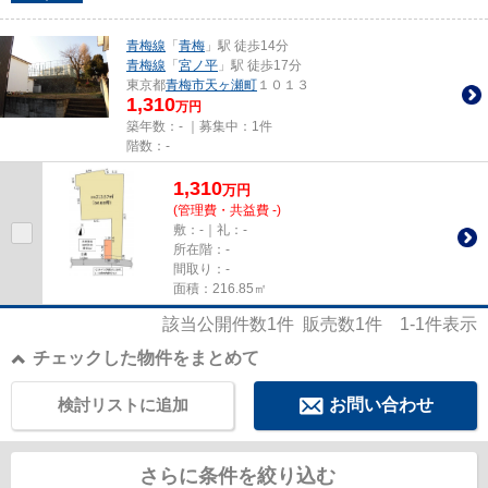
青梅線
「
青梅
」駅 徒歩14分
青梅線
「
宮ノ平
」駅 徒歩17分
東京都
青梅市
天ヶ瀬町
１０１３
1,310
万円
築年数：- ｜募集中：
1件
階数：-
1,310
万
円
(管理費・共益費 -)
敷：-｜礼：-
所在階：-
間取り：-
面積：216.85㎡
該当公開件数
1
件 販売数
1
件
1-1
件表示
チェックした物件をまとめて
検討リストに追加
お問い合わせ
さらに条件を絞り込む