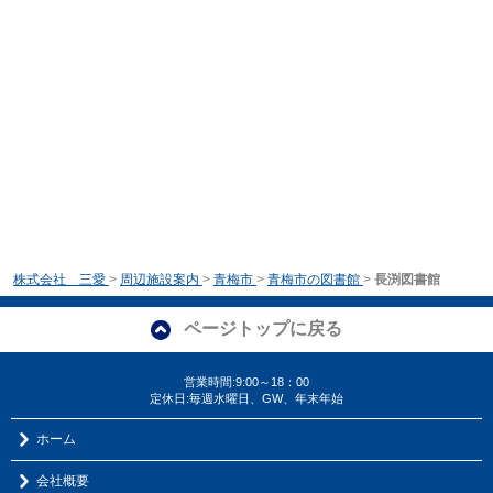
株式会社 三愛
>
周辺施設案内
>
青梅市
>
青梅市の図書館
>
長渕図書館
ページトップに戻る
営業時間:9:00～18：00
定休日:毎週水曜日、GW、年末年始
ホーム
会社概要