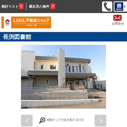
0
0
検討リスト
最近見た物件
お問合せ
長渕図書館
前
次
画像タップで拡大表示【
1
/1】