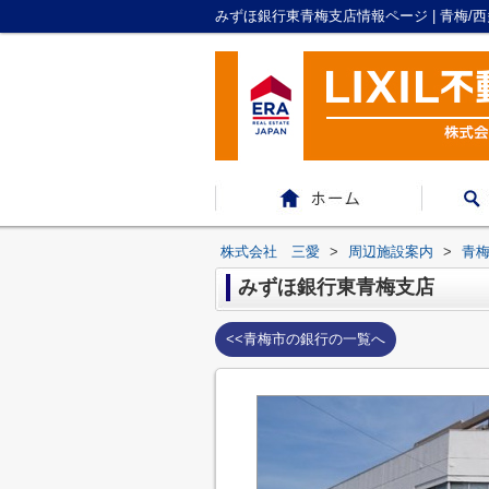
みずほ銀行東青梅支店情報ページ | 青梅
株式会社 三愛
>
周辺施設案内
>
青
みずほ銀行東青梅支店
<<青梅市の銀行の一覧へ