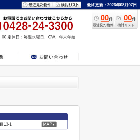
最終更新：2026年08月07日
00
00
件
件
最近見た物件
検討リスト
：00
定休日：毎週水曜日、GW、年末年始
13-1
MAP
▼