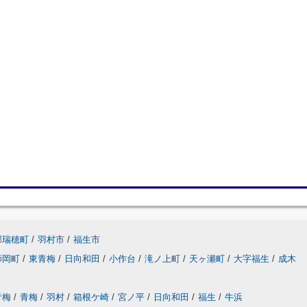
郡瑞穂町
/
羽村市
/
福生市
師岡町
/
東青梅
/
日向和田
/
小作台
/
滝ノ上町
/
天ヶ瀬町
/
大字福生
/
成木
青梅
/
青梅
/
羽村
/
箱根ケ崎
/
宮ノ平
/
日向和田
/
福生
/
牛浜