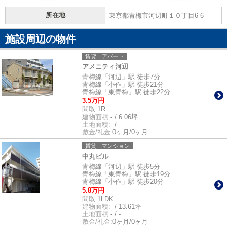
所在地
東京都青梅市河辺町１０丁目6-6
施設周辺の物件
賃貸｜アパート
アメニティ河辺
青梅線「河辺」駅 徒歩7分
青梅線「小作」駅 徒歩21分
青梅線「東青梅」駅 徒歩22分
3.5万円
間取:
1R
建物面積:
- / 6.06坪
土地面積:
- / -
敷金/礼金:
0ヶ月/0ヶ月
賃貸｜マンション
中丸ビル
青梅線「河辺」駅 徒歩5分
青梅線「東青梅」駅 徒歩19分
青梅線「小作」駅 徒歩20分
5.8万円
間取:
1LDK
建物面積:
- / 13.61坪
土地面積:
- / -
敷金/礼金:
0ヶ月/0ヶ月