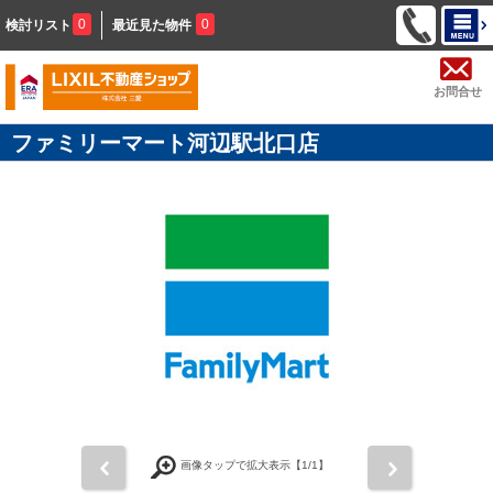
0
0
検討リスト
最近見た物件
お問合せ
ファミリーマート河辺駅北口店
前
次
画像タップで拡大表示【
1
/1】