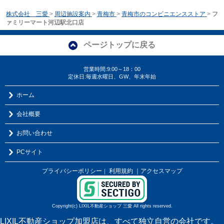
株式会社 三愛
>
周辺施設案内
>
青梅市
>
青梅市のコンビニエンスストア
>
フ
ァミリーマート河辺駅北口店
ページトップに戻る
営業時間:9:00～18：00
定休日:毎週水曜日、GW、年末年始
ホーム
会社概要
お問い合わせ
PCサイト
プライバシーポリシー
利用規約
｜アクセスマップ
｜
Copyright(c) LIXIL不動産ショップ 三愛 All rights reserved.
LIXIL不動産ショップ加盟店は、すべて独立自営の会社です。