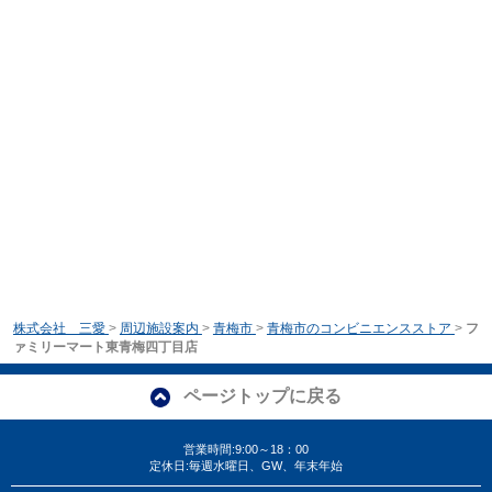
株式会社 三愛
>
周辺施設案内
>
青梅市
>
青梅市のコンビニエンスストア
>
フ
ァミリーマート東青梅四丁目店
ページトップに戻る
営業時間:9:00～18：00
定休日:毎週水曜日、GW、年末年始