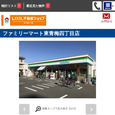
0
0
検討リスト
最近見た物件
お問合せ
ファミリーマート東青梅四丁目店
前
次
画像タップで拡大表示【
1
/1】