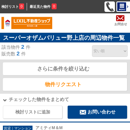
0
0
検討リスト
最近見た物件
お問合せ
スーパーオザムバリュー野上店の周辺物件一覧
2
該当物件
件
2
販売数
件
さらに条件を絞り込む
物件リクエスト
チェックした物件をまとめて
検討リストに追加
お問い合わせ
アミティM＆M
賃貸｜マンション