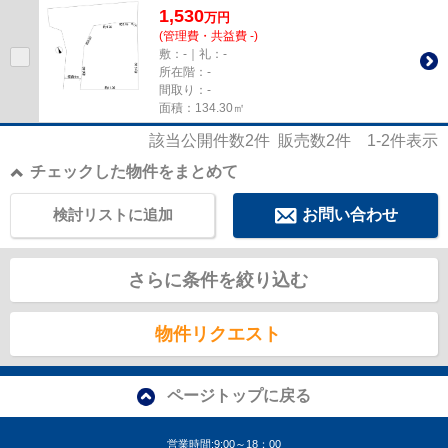
1,530
万
円
(管理費・共益費 -)
敷：-｜礼：-
所在階：-
間取り：-
面積：134.30㎡
該当公開件数
2
件 販売数
2
件
1-2
件表示
チェックした物件をまとめて
検討リストに追加
お問い合わせ
さらに条件を絞り込む
物件リクエスト
ページトップに戻る
営業時間:9:00～18：00