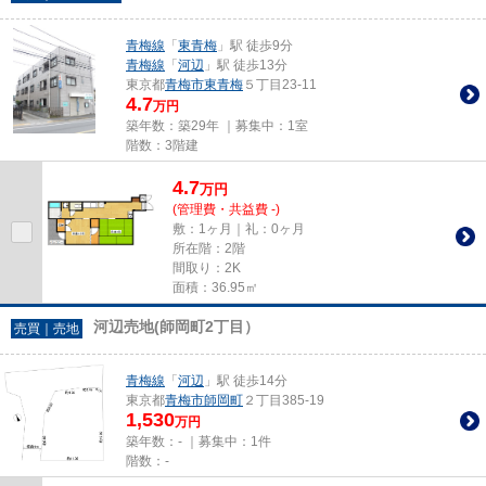
青梅線
「
東青梅
」駅 徒歩9分
青梅線
「
河辺
」駅 徒歩13分
東京都
青梅市
東青梅
５丁目23-11
4.7
万円
築年数：築29年 ｜募集中：
1室
階数：3階建
4.7
万
円
(管理費・共益費 -)
敷：1ヶ月｜礼：0ヶ月
所在階：2階
間取り：2K
面積：36.95㎡
河辺売地(師岡町2丁目）
売買｜売地
青梅線
「
河辺
」駅 徒歩14分
東京都
青梅市
師岡町
２丁目385-19
1,530
万円
築年数：- ｜募集中：
1件
階数：-