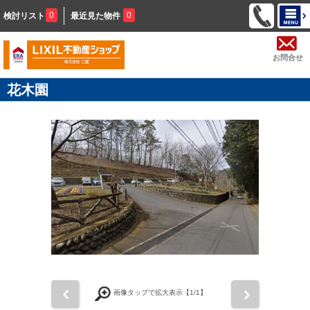
0
0
検討リスト
最近見た物件
お問合せ
花木園
前
次
画像タップで拡大表示【
1
/1】