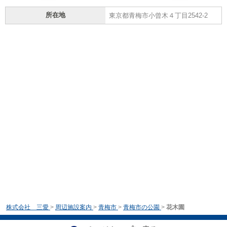
所在地
東京都青梅市小曾木４丁目2542-2
株式会社 三愛
>
周辺施設案内
>
青梅市
>
青梅市の公園
>
花木園