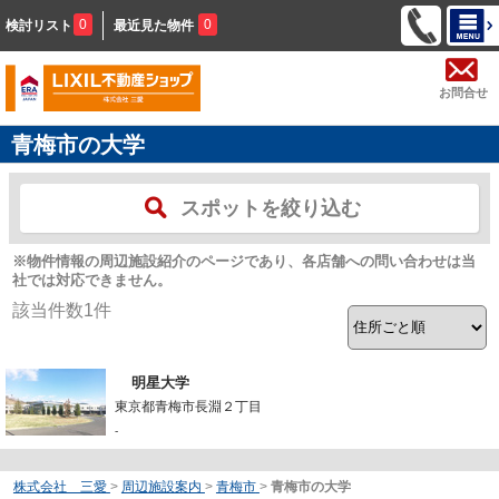
0
0
検討リスト
最近見た物件
お問合せ
青梅市の大学
スポットを絞り込む
※物件情報の周辺施設紹介のページであり、各店舗への問い合わせは当
社では対応できません。
該当件数
1
件
明星大学
東京都青梅市長淵２丁目
-
株式会社 三愛
>
周辺施設案内
>
青梅市
>
青梅市の大学